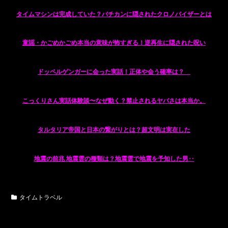
タイムマシンは完成していた？バチカンに隠されたクロノバイザーとは
童謡・かごめかごめ本当の意味が怖すぎる！逆再生に隠された呪い
ドッペルゲンガーに会った実話！正体や会う確率は？
こっくりさん実話体験談〜なぜ動く？禁止されるヤバさは本当か。
タルタリア帝国と日本の繋がりとは？超文明は実在した
地震の前兆 地震雲の種類は？地震雲で地震を予知した男‥
タイムトラベル
シェアする