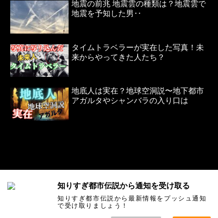
地震の前兆 地震雲の種類は？地震雲で
地震を予知した男‥
タイムトラベラーが実在した写真！未
来からやってきた人たち？
地底人は実在？地球空洞説〜地下都市
アガルタやシャンバラの入り口は
知りすぎ都市伝説から通知を受け取る
ホーム
プライバシーポリシー
知りすぎ都市伝説から最新情報をプッシュ通知
免責事項
お問い合わせ
で受け取りましょう！