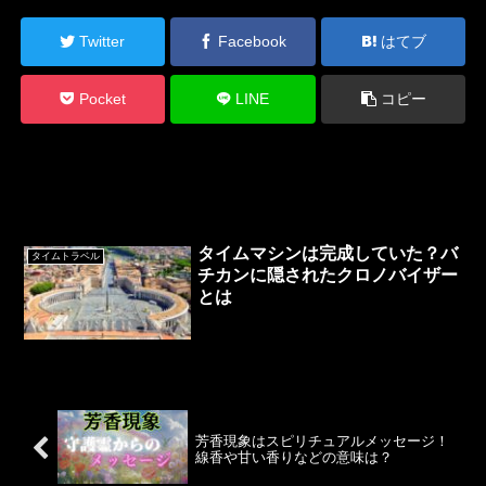
Twitter
Facebook
はてブ
Pocket
LINE
コピー
関連記事
タイムマシンは完成していた？バ
タイムトラベル
チカンに隠されたクロノバイザー
とは
芳香現象はスピリチュアルメッセージ！
線香や甘い香りなどの意味は？